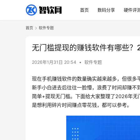
首页
数码分享
硬件评
首页
软件专题
无门槛提现的赚钱软件有哪些？2
2026年1月31日 20:54
•
软件专题
现在手机赚钱软件的数量确实越来越多，但很多
新手小白进去后往往一脸懵，浪费了时间却赚不
简单+提现无门槛。下面给大家整理了2026年
是想利用碎片时间赚点零花钱，都可以参考。