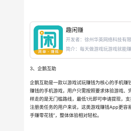
趣闲赚
开发者：徐州华英网络科技有
简介：每天做游戏玩游戏就能
3、企鹅互助
企鹅互助是一款以游戏试玩赚钱为核心的手机赚
赚钱的手机游戏，用户只需按照要求体验游戏、
样走的是无门槛路线，最低1元即可申请提现，
注册类任务的用户来说，这类游戏赚钱App更容
手赚零花钱”，整体体验相对轻松。