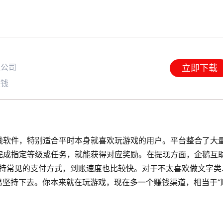
限公司
立即下载
赚钱
钱软件，特别适合平时本身就喜欢玩游戏的用户。平台整合了大
完成指定等级或任务，就能获得对应奖励。在提现方面，企鹅互
支持常见的支付方式，到账速度也比较快。对于不太喜欢做文字类
易坚持下去。你本来就在玩游戏，现在多一个赚钱渠道，相当于“