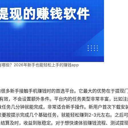
哪些？2026年新手也能轻松上手的赚钱app
前很多新手接触手机赚钱时的首选平台。它最大的优势在于提现
期有效，不会设置额外条件。平台内的任务类型非常丰富，比如注
数任务几分钟就能完成，非常适合新手操作。新用户首次下载安
要按提示完成几个基础任务，就能轻松赚到2-3元左右。之后
、结算及时，收益到账稳定。对于想快速体验赚钱流程、测试提