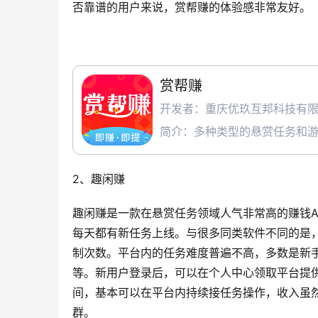
否靠谱的用户来说，赏帮赚的体验感非常友好。
赏帮赚
开发者：重庆优玖互邦科技有
简介：多种类型的悬赏任务和
2、趣闲赚
趣闲赚是一款在悬赏任务领域人气非常高的赚钱A
每天都有新任务上线。与很多同类软件不同的是
制次数。平台内的任务难度普遍不高，多数是新
等。新用户登录后，可以在个人中心领取平台提
间，基本可以在平台内持续接任务操作，收入虽
群。