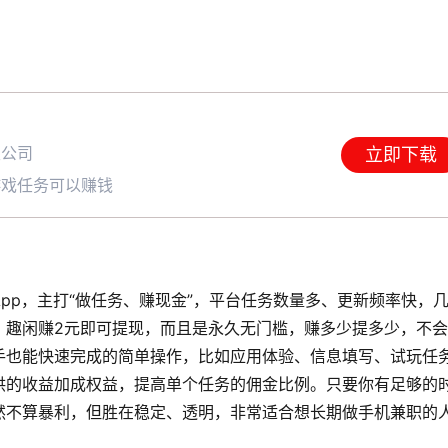
限公司
立即下载
游戏任务可以赚钱
pp，主打“做任务、赚现金”，平台任务数量多、更新频率快，
，趣闲赚2元即可提现，而且是永久无门槛，赚多少提多少，不
手也能快速完成的简单操作，比如应用体验、信息填写、试玩任
供的收益加成权益，提高单个任务的佣金比例。只要你有足够的
然不算暴利，但胜在稳定、透明，非常适合想长期做手机兼职的