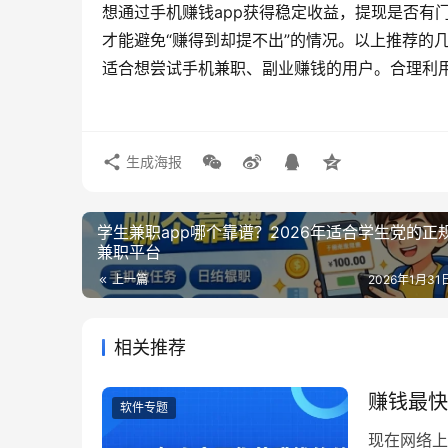
想通过手机赚钱app获得稳定收益，提现是否有
才能避免“赚得到却提不出”的情况。以上推荐的
适合想尝试手机兼职、副业赚钱的用户。合理利
生成海报
学生兼职app哪个靠谱？2026年适合学生党的正
兼职平台
上一篇
2026年1月31日
相关推荐
赚钱最快
软件专题
现在网络上