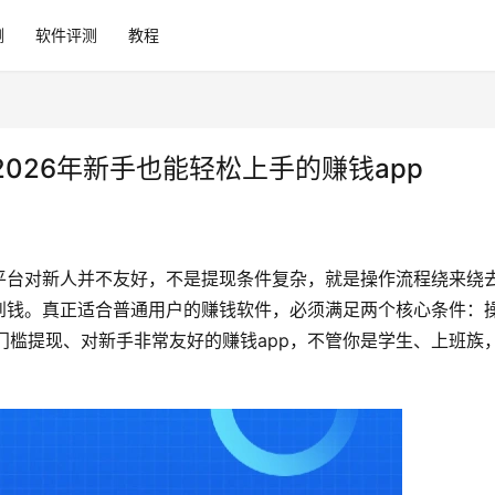
测
软件评测
教程
026年新手也能轻松上手的赚钱app
平台对新人并不友好，不是提现条件复杂，就是操作流程绕来绕
到钱。真正适合普通用户的赚钱软件，必须满足两个核心条件：
无门槛提现、对新手非常友好的赚钱app，不管你是学生、上班族