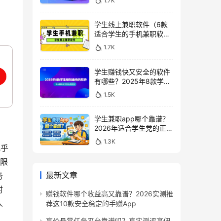
1.7K
件）
学生线上兼职软件（6款
适合学生的手机兼职软
件）
1.7K
学生赚钱快又安全的软件
有哪些？2025年8款学生
赚钱最快的软件
1.5K
学生兼职app哪个靠谱？
2026年适合学生党的正规
手机兼职平台
1.3K
几乎
会限
最新文章
务
时
赚钱软件哪个收益高又靠谱？2026实测推
人
荐这10款安全稳定的手赚App
高价悬赏任务平台靠谱吗？真实测评高佣