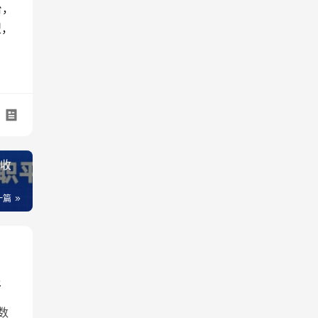
台，
型，
不收
一篇
件
数