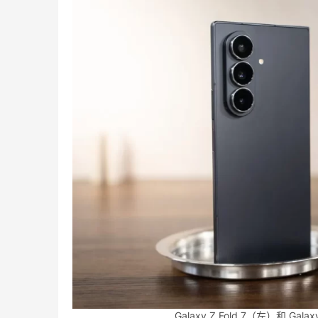
Galaxy Z Fold 7（左）和 Gal