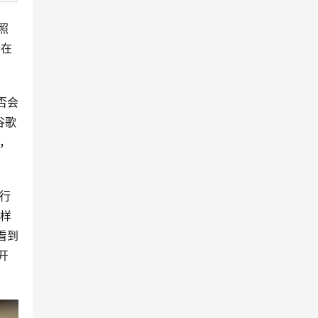
按照
个在
否会
谷歌
认，
执行
这样
看到
开