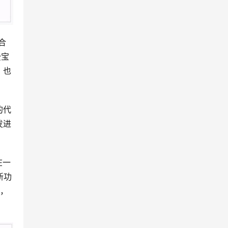
合
费宝
，也
的代
发进
在一
新功
中，