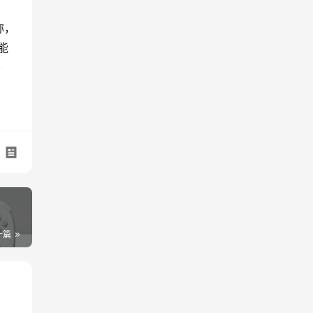
称，
能
不
一篇