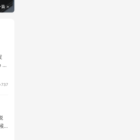
一篇
发
UI
，这
 4
737
说
候