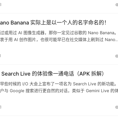
要将 Meet 和 Duo 合并。 最终，我们失去了原有的 Duo，
日
 Meet。但即使如此，谷歌仍允许用户继续使用一些旧功能，将
ano Banana 实际上是以一个人的名字命名的！
或用过 AI 图像生成器，那你一定见过谷歌的 Nano Banana
衷于用 AI 创作图片，也很可能早已在社交媒体上刷到过 Nano
a 的作品。这款图像模型在图片编辑和生成方面强得离谱，我们相信
，一直很好奇：谷歌为什么会给它取名叫 Nano Banana？现在
日
了完整答案，也了解了这个既可爱又有点…
Search Live 的体验像一通电话（APK 拆解）
些时候的 I/O 大会上宣布了一项名为 Search Live 的新功能
与 Google 搜索进行更自然的对话，类似于 Gemini Live 的
来，这项功能正在迎来一些实用的界面调整。 我们对 Google 
28.59.sa.arm64 beta）进行了拆包分析，发现 Search Live 的
日