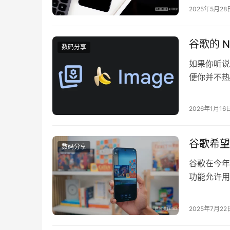
段，这意味着
2025年5月28
它被并入了
谷歌的 N
数码分享
如果你听说过
便你并不热
Banan
和我们一样
2026年1月16
们终于得到
谷歌希望 
数码分享
谷歌在今年早
功能允许用户
验。现在看
（版本 16.
2025年7月22
面…