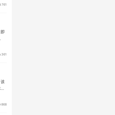
看到
761
其…
。即
你
，我
361
。该
体
应用
界
868