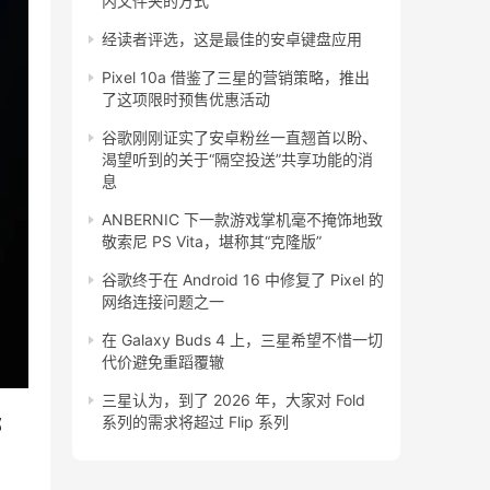
内文件夹的方式
经读者评选，这是最佳的安卓键盘应用
Pixel 10a 借鉴了三星的营销策略，推出
了这项限时预售优惠活动
谷歌刚刚证实了安卓粉丝一直翘首以盼、
渴望听到的关于“隔空投送”共享功能的消
息
ANBERNIC 下一款游戏掌机毫不掩饰地致
敬索尼 PS Vita，堪称其“克隆版”
谷歌终于在 Android 16 中修复了 Pixel 的
网络连接问题之一
在 Galaxy Buds 4 上，三星希望不惜一切
代价避免重蹈覆辙
三星认为，到了 2026 年，大家对 Fold
系列的需求将超过 Flip 系列
部