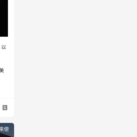
，以
美
屏来使