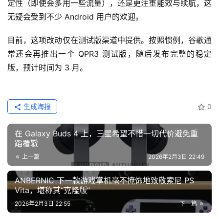
定性（即使会多用一些流量），还是更注重能效与续航，这
无疑会受到不少 Android 用户的欢迎。
目前，这项改动仅在测试版渠道中提供。按照惯例，谷歌通
常还会再推出一个 QPR3 测试版，随后发布完整的稳定
版，预计时间为 3 月。
生成海报
0
在 Galaxy Buds 4 上，三星希望不惜一切代价避免重
蹈覆辙
上一篇
2026年2月3日 22:49
ANBERNIC 下一款游戏掌机毫不掩饰地致敬索尼 PS
Vita，堪称其“克隆版”
2026年2月3日 22:55
下一篇