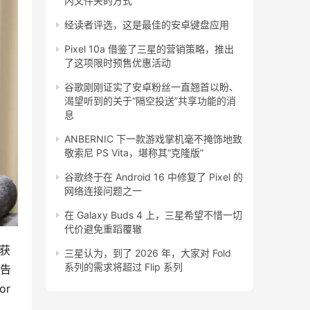
内文件夹的方式
经读者评选，这是最佳的安卓键盘应用
Pixel 10a 借鉴了三星的营销策略，推出
了这项限时预售优惠活动
谷歌刚刚证实了安卓粉丝一直翘首以盼、
渴望听到的关于“隔空投送”共享功能的消
息
ANBERNIC 下一款游戏掌机毫不掩饰地致
敬索尼 PS Vita，堪称其“克隆版”
谷歌终于在 Android 16 中修复了 Pixel 的
网络连接问题之一
在 Galaxy Buds 4 上，三星希望不惜一切
代价避免重蹈覆辙
经获
三星认为，到了 2026 年，大家对 Fold
系列的需求将超过 Flip 系列
报告
r 