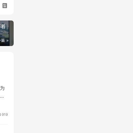
等着
一篇
续为
那些
因
e可
919
…