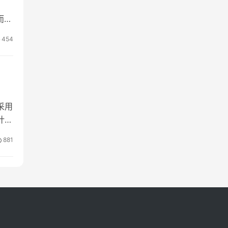
而你
票
454
有
采用
计，
一款
881
者