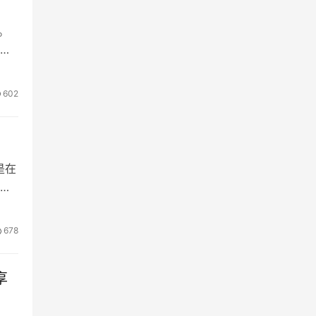
。
。
引入
602
是在
，
已经
这是
678
享