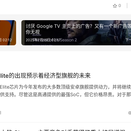
0
讨厌 Google TV 主页上的广告？又有一个新广告
你无视
 02:12
2025年7月15日 02:17
下
 Elite的出现预示着经济型旗舰的未来
 Elite芯片为今年发布的大多数顶级安卓旗舰提供动力，并将继
供支持。尽管这是高通提供的最强SoC，但它价格昂贵。对于
智能手机性能的用户来说，这些处理能力往往得不到充分利用，
然有空间容纳一款次旗舰级产品。这正是即将发布的骁龙8s Elit
日
的地方，而这款次旗舰SoC的规格现已出现。 数码聊天站在微