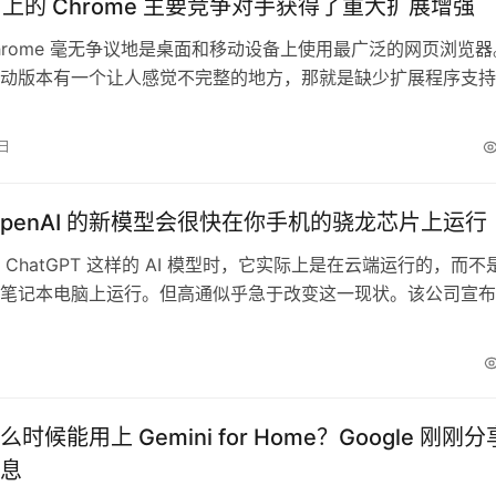
id 上的 Chrome 主要竞争对手获得了重大扩展增强
e Chrome 毫无争议地是桌面和移动设备上使用最广泛的网页浏览器
动版本有一个让人感觉不完整的地方，那就是缺少扩展程序支持
高度期待的功能，Google 正在努力为 Android 版 Chrome 
不过目前距离正式推出这一功能仍有一段距离。 与此同时，
1日
id 上的其他一些浏览器已经允许使用扩展，其中…
OpenAI 的新模型会很快在你手机的骁龙芯片上运行
 ChatGPT 这样的 AI 模型时，它实际上是在云端运行的，而不
笔记本电脑上运行。但高通似乎急于改变这一现状。该公司宣布
 的首个开源推理模型——名字不太顺口的“gpt-oss-20b”——现在
搭载骁龙芯片的设备上运行了。 在一份新闻稿中，高通表示，
I 首次将其模型用于设备端运行。此前，该…
时候能用上 Gemini for Home？Google 刚刚分
息