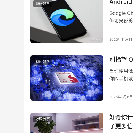
Andro
数码分享
Googl
但如果说移
由于这是用户
扩展支持，
2025年11月1
Andro
别指望 
数码分享
当你使用像
你的手机或
OpenAI
可以直接在
2025年8月6日
OpenA
好奇你什么
数码分享
了更多信