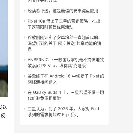
内文件夹的方式
经读者评选，这是最佳的安卓键盘应用
Pixel 10a 借鉴了三星的营销策略，推出
了这项限时预售优惠活动
谷歌刚刚证实了安卓粉丝一直翘首以盼、
渴望听到的关于“隔空投送”共享功能的消
息
ANBERNIC 下一款游戏掌机毫不掩饰地致
敬索尼 PS Vita，堪称其“克隆版”
谷歌终于在 Android 16 中修复了 Pixel 的
网络连接问题之一
在 Galaxy Buds 4 上，三星希望不惜一切
代价避免重蹈覆辙
发送
三星认为，到了 2026 年，大家对 Fold
系列的需求将超过 Flip 系列
和反