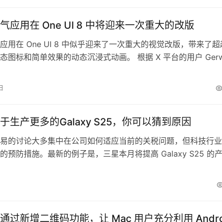
复内容： 生物识…
气应用在 One UI 8 中将迎来一次重大的改版
应用在 One UI 8 中似乎迎来了一次重大的视觉改版，带来了超
态图标和简单效果的动态沉浸式动画。 根据 X 平台的用户 Gerw
essen 分享的消息，重新设计的 One UI 8 天气应用现在包含全屏
地展示实时天气状况。这些动画不仅仅是装饰，还包括人物和物
日
动。 例如，在下雨天气中，你会看…
于生产更多的Galaxy S25，你可以猜到原因
易的讨论大多集中在公司如何适应当前的关税问题，但科技行业
的预防措施。最新的例子是，三星本月将提高 Galaxy S25 的
5 月份将额外生产 80 万台。 根据韩国媒体 THE ELEC 的
头将在本月将S25系列的生产总量提高到 330 万台，此举可能
能出现的新美国关税。最后时刻的产量增加似乎…
通过新增二维码功能，让 Mac 用户充分利用 Andro