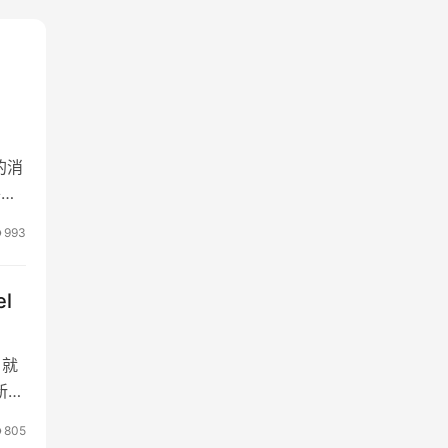
关的消
将迎
 6
993
l
。就
新
新。
805
一