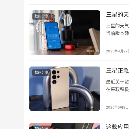
系列错误修
三星的天
数码分享
三星的天气
当前版本静
van Gi
场景，生动
2025年4月22
与环境的互
三星正急
数码分享
最近关于贸
在采取积极
量，据报道，
这家科技巨
2025年5月9日
提前应对可
这款应用
数码分享