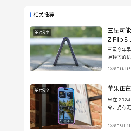
相关推荐
三星可能会
数码分享
Z Flip 8
三星今年早些
薄轻巧的机身
Z Flip 
2025年11月1
道，三星计划让 
苹果正在准
数码分享
早在 202
令，拥有更
题，这次升
而没有从根本
2025年8月11
时间的延迟，