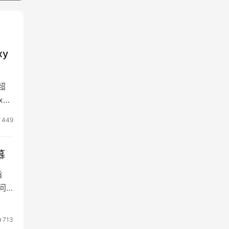
xy
超
xy
报
449
慕
指
问
力，
补长
713