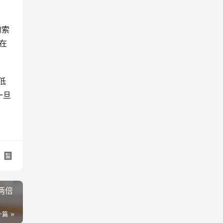
的索
在 
低
一旦
两倍
一篇