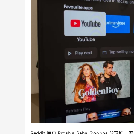
Reddit 用户 Proshis_Saha_Swopna 分享称