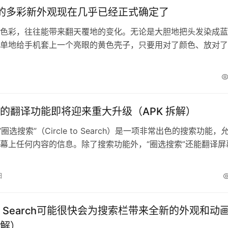
ni 的多彩新外观现在几乎已经正式确定了
色彩，往往能带来翻天覆地的变化。无论是大胆地把头发染成蓝
单地给手机套上一个亮眼的黄色壳子，只要用对了颜色、放对了
生强烈的视觉冲击。谷歌就是一家对色彩运用得心应手的公司，
，它就在企业品牌形象中采用了彩虹般的配色。在 2025 年的
然能在层层“云端”中看到那道彩虹的身影。而今天，我们要来看
用什么…
的翻译功能即将迎来重大升级（APK 拆解）
 的“圈选搜索”（Circle to Search）是一项非常出色的搜索功能，
幕上任何内容的信息。除了搜索功能外，“圈选搜索”还能翻译屏
本，而这一功能即将迎来重大升级 —— 未来还将支持动态文本
最近了解到，Google 正在“圈选搜索”中测试一项名为“实时翻译”
日
ranslate）的新功能。顾名…
e to Search可能很快会为搜索栏带来全新的外观和动
拆解）