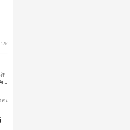
位
早
今
1.2K
看
允许
幕
的翻
912
画