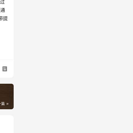
错过
（通
表带提
一篇