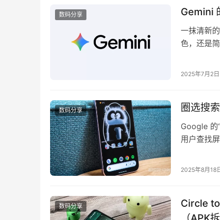
Gemi
数码分享
一抹清新的
色，还是简
置，就能产
在几十年前
2025年7月2日
天，我们依
谷歌最近又
圈选搜索
数码分享
Google
用户查找屏
上的静态文
译。 我们
2025年8月18
（Live T
Circl
数码分享
（APK