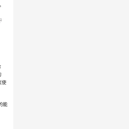
合
的
《使
。
的能