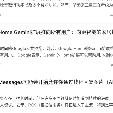
噪音取消功能以及多个智能功能。然而，听起来三星正在考虑为
入一个相当好用的功能。 彭博社报道称，三星正在考虑推出集
日
耳塞，并引用了知情人士的消息来源。不过，关于这些未来的
 Buds，报道并未透露更多细节。 不过，报道称Meta正在制作带摄
e Home Gemini扩展推向所有用户：向更智能的家居
间的Google公共预览计划后，Google Home的Gemini扩展
用户。 Google表示，Gemini的Home扩展可以帮助用户控制
括灯光、恒温器、空调、风扇、窗帘、百叶窗、电视、音响、洗
日
等。当然，这些智能家居设备必须连接到用户的Google账户。 
推向所有Google Home和Ge…
e Messages可能会开始允许你通过线程回复图片（A
经存在了很长时间，但在许多不同领域依然能看到持续的进展，
人惊讶。去年，RCS（富通信服务）真正进入了主流，特别是
hone用户提供访问权限，至少开始弥合安卓和iPhone用户之间的