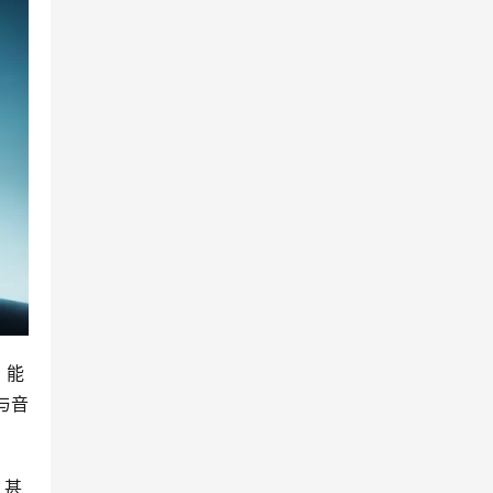
，能
与音
，甚