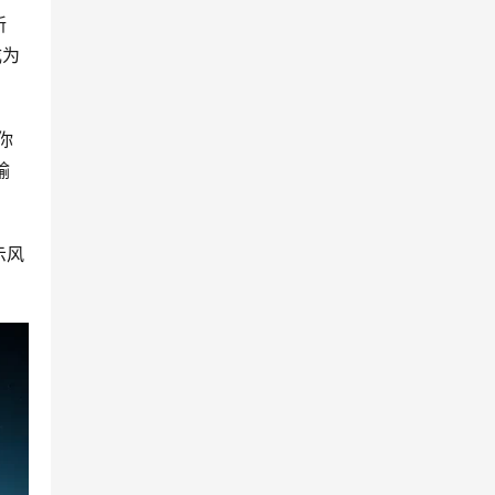
 
成为
你
输
示风