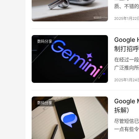
质、不错的
来的耳塞加
2025年1月22
像头的无线
Galaxy
Googl
数码分享
制打招呼
在经过一段时
广泛推向所有
种设备，包
2025年1月24
机、咖啡机
了将扩展广泛
Googl
数码分享
拆解）
尽管短信已
一点有些令
开始向iP