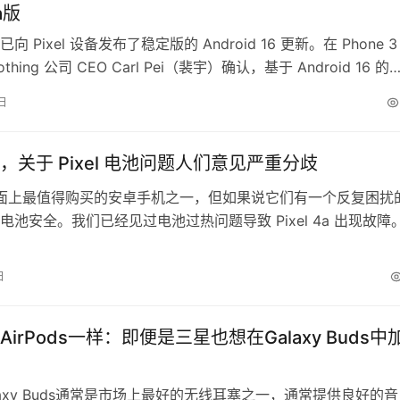
a版
 Pixel 设备发布了稳定版的 Android 16 更新。在 Phone 3
hing 公司 CEO Carl Pei（裴宇）确认，基于 Android 16 的
g OS 4.0 将会在第三季度某个时间推送到该手机上。这意味着它应
日
底之前发布。但如果你想提前体验这次更新，现在已经可以报名参
，关于 Pixel 电池问题人们意见严重分歧
 是市面上最值得购买的安卓手机之一，但如果说它们有一个反复困扰
电池安全。我们已经见过电池过热问题导致 Pixel 4a 出现故障
6a 的情况更严重，有一次令人震惊的事故中，它 reportedly 完全融
歌也承认，一批 Pixel 7a 存在“意外”的电池鼓包问题。 作为
日
布了软件更新以降低最大充电…
irPods一样：即便是三星也想在Galaxy Buds中
laxy Buds通常是市场上最好的无线耳塞之一，通常提供良好的音