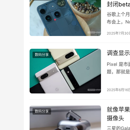
封闭bet
谷歌上个月已向
布会上，Not
Nothin
2025年7月30
在 9 月
闭be…
调查显示
数码分享
Pixel
题，那就是
Pixel 
化。最近，谷
2025年6月16
对，谷歌发
就像苹果A
数码分享
摄像头
三星的Ga