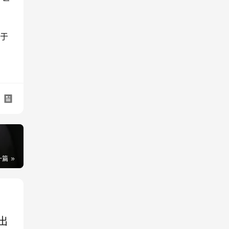
于 
一篇
推出