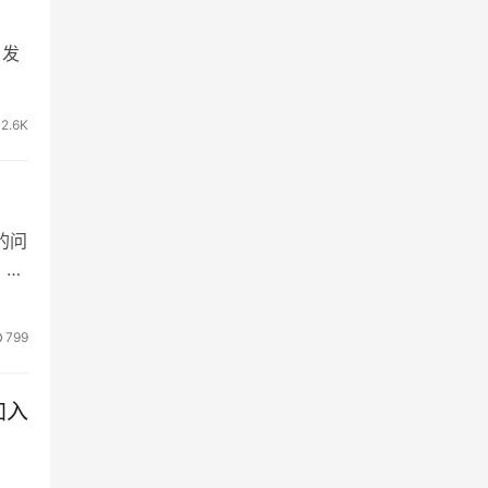
 发
该会
2.6K
加封
的问
。
应
799
加入