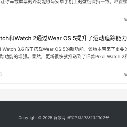
计，让你车载屏幕的外观能够与安卓手机上的壁纸保持一致。尽管
个积极的变化，尤其是对这个几乎从未进行过全面 UI 刷新的界
户却强烈不满这一改动。 Reddit 用户 Adil15101 指出，在新
Auto 界面中…
 Watch和Watch 2通过Wear OS 5提升了运动追踪能力
el Watch 3发布了搭载Wear OS 5的新功能，该版本带来了重要
踪功能的增强。显然，更新很快就推送到了旧款Pixel Watch 2
Watch。 在一个社区帖子中，谷歌宣布已开始向去年发布的Pixel Wat
 OS 3.5的原始Pixel Watch推出Wear OS 5。此次更新为OTA
日
Copyright © 2025 智软网
粤ICP备2023132002号