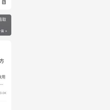
中汲取
一篇
方
数用
多
循环
3.0K
n也