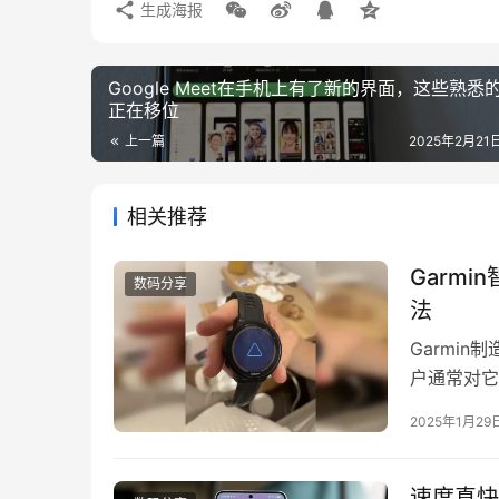
生成海报
Google Meet在手机上有了新的界面，这些熟悉
正在移位
上一篇
2025年2月21日
相关推荐
Garm
数码分享
法
Garmi
户通常对它
用户报告称
2025年1月29
中，解决方
意识到了这
速度真快：