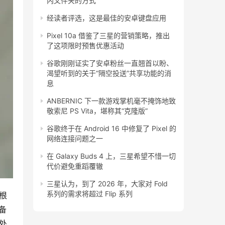
内文件夹的方式
经读者评选，这是最佳的安卓键盘应用
Pixel 10a 借鉴了三星的营销策略，推出
了这项限时预售优惠活动
谷歌刚刚证实了安卓粉丝一直翘首以盼、
渴望听到的关于“隔空投送”共享功能的消
息
ANBERNIC 下一款游戏掌机毫不掩饰地致
敬索尼 PS Vita，堪称其“克隆版”
谷歌终于在 Android 16 中修复了 Pixel 的
网络连接问题之一
在 Galaxy Buds 4 上，三星希望不惜一切
代价避免重蹈覆辙
三星认为，到了 2026 年，大家对 Fold
系列的需求将超过 Flip 系列
。根
备
处