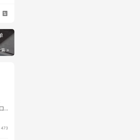
单
一篇
是
入口
e
473