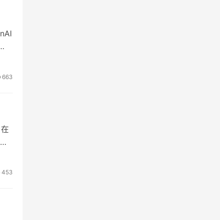
AI
有报
发
663
。在
术
高
替
453