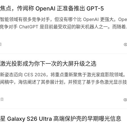
点，传闻称 OpenAI 正准备推出 GPT-5
智能领域有很多竞争对手，但没有哪个比 OpenAI 更强大。Open
ni 竞争对手 ChatGPT 是目前最受欢迎的聊天机器人之一。而随着
 的发布，ChatGPT 最早可能在下个月获得强大升级。 今年三月，
enAI 计划在年中推出备受期待的 GPT-5 模型，预计最有可能的
日
夏季。据《The …
激光投影成为你下一次的大屏升级之选
新姿态迈向 CES 2026，将重点重新聚焦于激光家庭影院领域
闻稿中，海信阐述了其参展计划，并预览了基于多色激光显示技
代激光投影产品。这些即将发布的设备主打更大的投影尺寸、更
更出色的色彩表现，进一步巩固激光投影作为传统大屏电视可行
3日
定位。 Hisense XR10 本次发布的重磅产品之一是 Hise…
 Galaxy S26 Ultra 高端保护壳的早期曝光信息