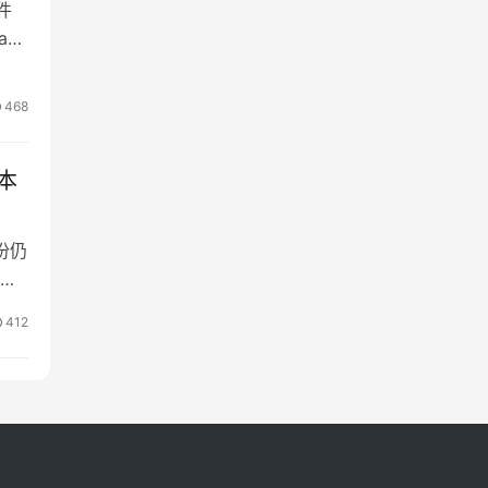
件
xy
 磁
ru
468
版本
月份仍
另
 根
412
的新