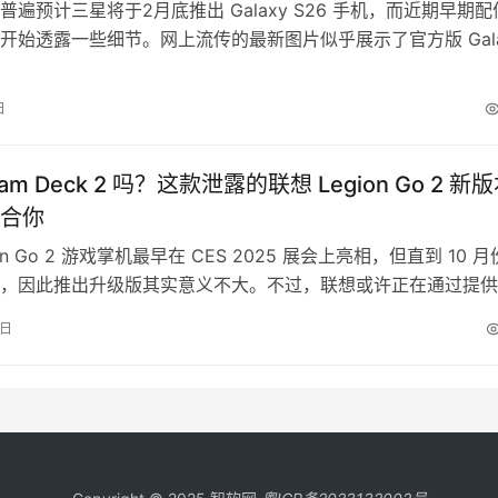
普遍预计三星将于2月底推出 Galaxy S26 手机，而近期早期配
开始透露一些细节。网上流传的最新图片似乎展示了官方版 Gala
tra 凯夫拉（Kindsuit）保护壳，这进一步印证了该机型将支持 Qi2
测。 多家零售商网站和社交媒体上分享的图片（感谢SammyGu
日
显示，这些据称是 Gal…
am Deck 2 吗？这款泄露的联想 Legion Go 2 新
合你
ion Go 2 游戏掌机最早在 CES 2025 展会上亮相，但直到 10 
，因此推出升级版其实意义不大。不过，联想或许正在通过提供
teamOS 而非 Windows 的版本，来为潜在买家提供更多选择。
9日
爆料，联想可能会在 CES 2026 上公布这款 Legion Go 2 
正好是一年…