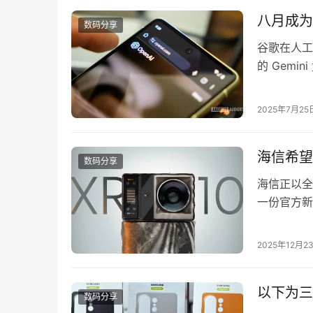
八月成为焦
数码分享
谷歌在人工
的 Gemi
GPT-5
道指出 Op
2025年7月25
布时间是在
海信希望
数码分享
海信正以全
一份官方新
打造的新一
的亮度以及
2025年12月2
代方案的市场
以下为三星
数码分享