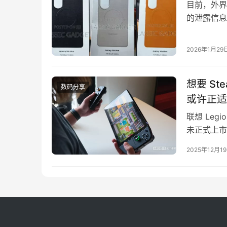
目前，外界
的泄露信息
S26 Ul
吸充电的猜
2026年1月29
提供线索）
想要 Ste
数码分享
或许正适
联想 Leg
未正式上市
一种运行 S
2025年12月1
据近期的一则
版本，时间