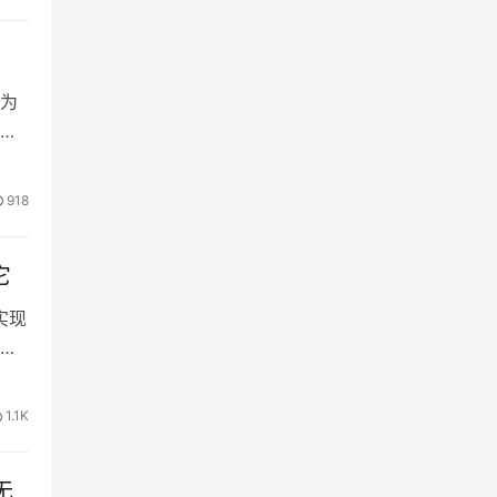
续为
那些
因
e可
918
…
它
上实现
了一
让研
1.1K
无