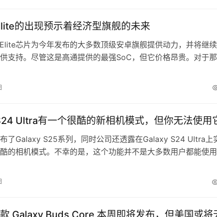
eordysm（通过 Sammobile）分享…
 Elite的出现预示着经济型旗舰的未来
 Elite芯片为今年发布的大多数顶级安卓旗舰提供动力，并将继
供支持。尽管这是高通提供的最强SoC，但它价格昂贵。对于
智能手机性能的用户来说，这些处理能力往往得不到充分利用，
然有空间容纳一款次旗舰级产品。这正是即将发布的骁龙8s Elit
日
的地方，而这款次旗舰SoC的规格现已出现。 数码聊天站在微
y S24 Ultra有一个很酷的新相机模式，但你无法使用
了Galaxy S25系列，同时公司还透露在Galaxy S24 Ultra
酷的相机模式。不幸的是，这个功能并不是大多数用户都能使用
上周的Unpacked活动中宣布，他们为Galaxy S24 Ultra开发
洋模式”的功能。该模式旨在“优化”手机在水下的拍照表现，专为
日
珊瑚礁照片而设计。在该模…
 Galaxy Buds Core 本周即将发布，但美国或将