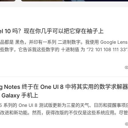
xel 10 吗？现在你几乎可以把它穿在袖子上
都是 黑色，并印有一系列 二进制数字。我使用 Google Lens
数字，它告诉我这些数字的 十进制值 为 “72 101 108 111 33
 甚至主动解释了这些数字对应 ASCII 字符表中各个字母的位置，所
动脑自己去解码。 这一特定序列代表的意思是 “Hello!”。说实
个平平无奇的信…
ng Notes 终于在 One UI 8 中将其实用的数学求解
Galaxy 手机上
 S25 系列的 One UI 8 测试版更新为三星的天气、日历和提醒事项
改进和新功能。然而，获得改版的不仅仅是这些系统应用。尽管
中并未提及其他应用的变化，但测试用户已经在三星笔记
ung Notes）应用中发现了一些界面调整以及一个实用的新功能。 