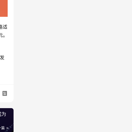
价格适
元。
时发
成为
一篇