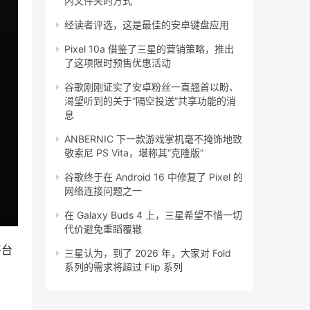
内文件夹的方式
经读者评选，这是最佳的安卓键盘应用
Pixel 10a 借鉴了三星的营销策略，推出
了这项限时预售优惠活动
谷歌刚刚证实了安卓粉丝一直翘首以盼、
渴望听到的关于“隔空投送”共享功能的消
息
ANBERNIC 下一款游戏掌机毫不掩饰地致
敬索尼 PS Vita，堪称其“克隆版”
谷歌终于在 Android 16 中修复了 Pixel 的
网络连接问题之一
在 Galaxy Buds 4 上，三星希望不惜一切
代价避免重蹈覆辙
平台
三星认为，到了 2026 年，大家对 Fold
系列的需求将超过 Flip 系列