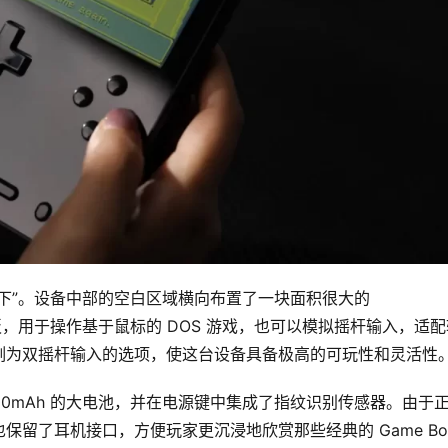
下”。设备中部的空白区域横向布置了一块面积很大的 
触控板，用于操作基于鼠标的 DOS 游戏，也可以模拟摇杆输入，适
割为双摇杆输入的选项，使这台设备具备极高的可玩性和灵活性
 6000mAh 的大电池，并在电源键中集成了指纹识别传感器。由于
留了耳机接口，方便玩家更沉浸地欣赏那些经典的 Game Boy