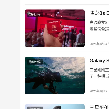
平台用户 Th
骁龙8s
数码分享
高通骁龙8
这些设备提
不频繁推高
此市场上仍
2025年1月14
能发挥作用
Galax
数码分享
三星刚刚宣布
了一种相当
的。 三星在
种名为“海
2025年1月27
究人员拍摄
三星平价款