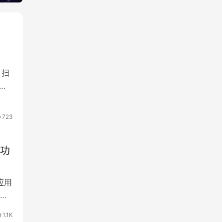
 扫
”。
以
话，
723
器功
应用
官
1.1K
X