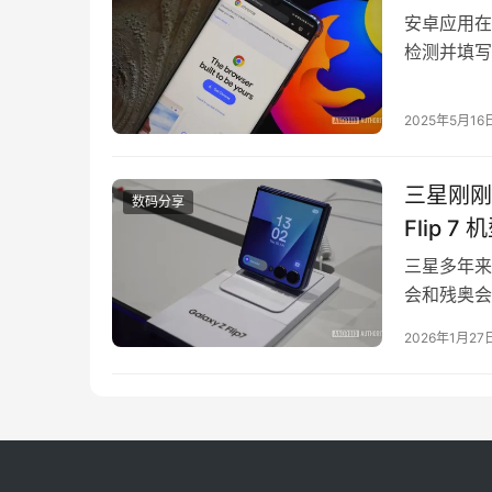
安卓应用在
检测并填写
站，就必须
Chrom
2025年5月16
写。该用户
三星刚刚
数码分享
Flip 7 
三星多年来一
会和残奥会
推出 Gal
2026年1月27
特的外观设
五环标志。