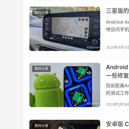
提…
三星版的 
数码分享
Androi
地访问手机
Androi
Samsung
2025年4月15
但它有一个
Andro
数码分享
一些修复
目前距离A
的测试工作需
Beta 
2025年2月28
Google又
示，Beta 
安卓版 
数码分享