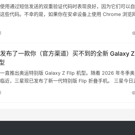
使用通过短信发送的双重验证代码时表现良好，因为它们可以自
这些代码。不幸的是，如果你在安卓设备上使用 Chrome 浏览
手动复制这些验证码。 不过，爆料者 Leopeva64 报告称，安
e 很快可能也能检测通过短信发送的双重验证代码，并在网站上自
日
还发布了一张相关选项的截图，如下所示。 在应用中自动…
发布了一款你（官方渠道）买不到的全新 Galaxy Z
机型
直推出奥运特别版 Galaxy Z Flip 机型。随着 2026 年冬季
临近，三星现已发布了新一代特别版 Flip 折叠手机。 三星今日
axy Z Flip 7 奥运版，与此前的奥运版机型一样，这款手机采用了
日
计。整机配备金色边框和摄像头装饰环，背盖为蓝色，并印有奥
三星表示，该机还随机附赠一款…