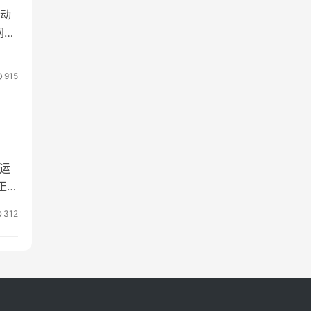
动
网
卓版
动填
915
奥运
正式
独
312
运