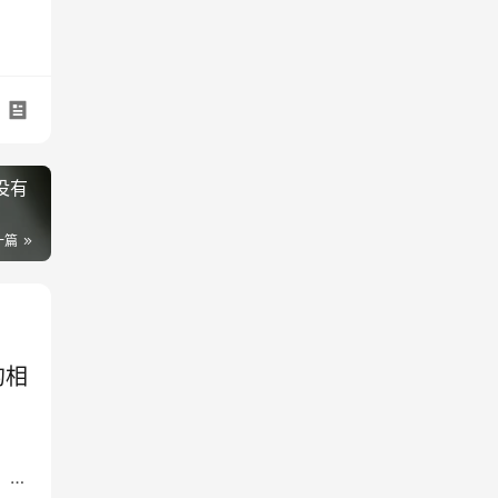
月没有
一篇
的相
，现