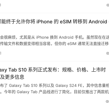
个关于相机的新消息。 微博博主智慧皮卡丘报道称，OPPO Fin
日
OnePlus Open 2）将支持长焦微距拍摄。换句话说，这款折
用其长焦相机拍摄微距照片。 长焦微…
 可能终于允许你将 iPhone 的 eSIM 转移到 Android
很麻烦，尤其是从 iPhone 换到 Android 手机。虽然现在在
传输文件和数据变得相当容易，但你的 eSIM 通常无法直接迁
联系运营商获取一个新的二维码，通过扫描该二维码来激活新手
日
运的是，下一版本的 iOS 可能会简化从 iPhone 向 Android 
SIM 的过程。 在上周 G…
laxy Tab S10 系列正式发布：规格、价格、上市时
及更多信息
 Galaxy Tab S10 系列以及 Galaxy S24 FE，其中信息量
。今年的 Galaxy Tab 产品线进行了简化，目前仅推出了两款机
 Tab S10 Plus 和 Galaxy Tab S10 Ultra。目前尚未见到基础
 Tab S10，不清楚它是否会在稍后发布，还是三星已决定完全…