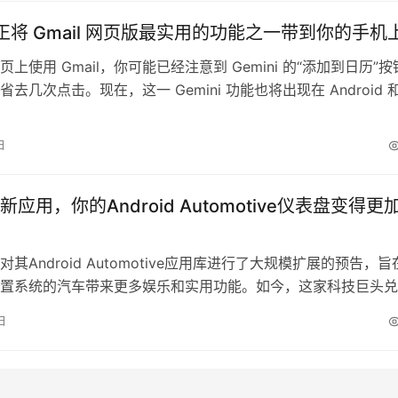
i 正将 Gmail 网页版最实用的功能之一带到你的手机
上使用 Gmail，你可能已经注意到 Gemini 的“添加到日历”
去几次点击。现在，这一 Gemini 功能也将出现在 Android 
mail 上。 正如 Google 在最新的 Workspace 更新中所解释的
i 现在可以在你的手机上浏览邮件，识别任何类似日历事件的内容，
日
弹…
应用，你的Android Automotive仪表盘变得更
其Android Automotive应用库进行了大规模扩展的预告，旨
置系统的汽车带来更多娱乐和实用功能。如今，这家科技巨头兑
宣布为运行Android Automotive OS的车辆推出数十款新应
日
，支持该功能的汽车中的驾驶员和乘客将能够访问更广泛的应用
这仅限于停车时。 与依赖连接手机且目前已…