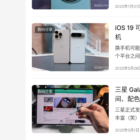
在又有了一
2025年1月31
N5（也就是
机将能够使
iOS 19
数码分享
机
换手机可能会
个平台之间
通常你需要
2025年5月28
上的服务。幸
无线传输 e
三星 Ga
数码分享
间、配色
三星正式发布了
丰富（笑）
型：Galaxy
2025年5月1日
Galaxy