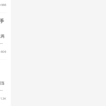
d
966
叠手
 手
这两
移。
机
806
手机
相当
款
1.3K