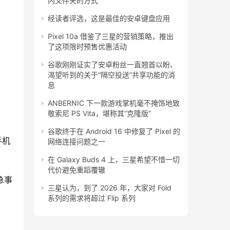
内文件夹的方式
经读者评选，这是最佳的安卓键盘应用
Pixel 10a 借鉴了三星的营销策略，推出
了这项限时预售优惠活动
谷歌刚刚证实了安卓粉丝一直翘首以盼、
渴望听到的关于“隔空投送”共享功能的消
息
ANBERNIC 下一款游戏掌机毫不掩饰地致
敬索尼 PS Vita，堪称其“克隆版”
谷歌终于在 Android 16 中修复了 Pixel 的
手机
网络连接问题之一
在 Galaxy Buds 4 上，三星希望不惜一切
代价避免重蹈覆辙
紧急事
三星认为，到了 2026 年，大家对 Fold
系列的需求将超过 Flip 系列