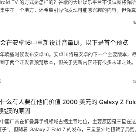
ndroid TV 的方式是怎样的？谷歌的大屏娱乐平台不仅试图将你
集中在一个地方，还希望引导你发现可能感兴趣的内容。但你真
功能吗？你会去查看“发现”标签页，看看谷歌推荐了什么内容？
于直接进入自己喜欢的串流应用，一个个服务地去了解它们的新
看起来谷歌似乎已经准备好要在 Android TV 中取消“发…
会在安卓16中重新设计音量UI，以下是首个预览
年晚些时候发布安卓16。安卓16将是安卓的下一个主要版本，
到了两个开发者预览版本，但关于更新内容还有很多未知之处。
谷歌迄今发布的每个安卓版本，并发现了足够的证据，表明谷歌
6准备重大的UI变化。这些变化不仅涉及快速设置/通知面板，还
日
音量滑块的改动。 去年安卓15发布时，引入了对音量面板的大
么有人要在他们价值 2000 美元的 Galaxy Z Fold
贴膜的原因
中国厂商在折叠屏手机领域占据主导地位，主要原因是三星在这
子”。但随着 Galaxy Z Fold 7 的发布，三星意外地扭转了局势