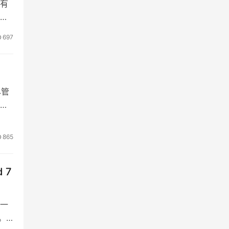
所有
的
还
697
内
尽管
我
正
包括
865
规模
 7
一
。