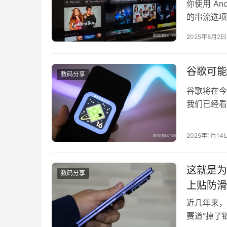
你使用 A
的串流选项
在利用这个
2025年8月2日
是你更倾向
容？ 不过，
谷歌可能
数码分享
谷歌将在今
我们已经看
一直在研究
在为安卓1
2025年1月14
音量面板和
重新设…
这就是为什
数码分享
上贴防滑
近几年来，
赛道“掉了链