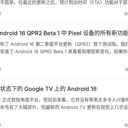
不孤单。在最近的更新之后，预计到达时间（ETA）功能对于部
。虽然你可能会本能地想要将责任归咎于Google，但这次看起
日
。 最近，关于Android Automotive上Google Maps失去E
不断出现。似乎…
droid 16 QPR2 Beta 1 中 Pixel 设备的所有新功
了 Android 16 第二季度平台更新（QPR2）首个测试版。我
装了 Android 16 QPR2 Beta 1 来看看有哪些新变化，如果
值得在自己的设备上安装，或者只是想提前了解未来功能，那就
！ 在这次更新中，谷歌贴心地提供了一份更新内容清单，让我
日
地方着手去发现这些全新的功能。以下是…
下的 Google TV 上的 Android 16
id 16 正式登陆电视平台，但目前来看，它并没有带来太多令人兴奋
本号有了大幅提升，但最新的 Android TV 更新在视觉上几乎
看起来与 Android 14 for TV 几乎一模一样。我们在 Andro
r TV 的模拟器版本上体验了一段时间，几乎没有发现什么新变化——
日