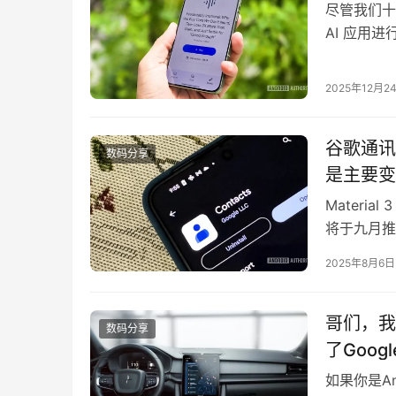
尽管我们十
AI 应用进
频概览（Au
还可能带有
2025年12月2
模式采用的
谷歌通讯录
数码分享
是主要变
Materia
将于九月推
歌电话应用刚
2025年8月6日
录应用推送 M
哥们，我的
数码分享
了Googl
如果你是An