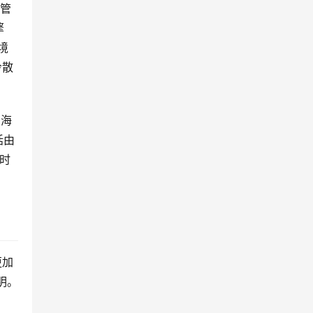
尽管
擎
境
冷散
。海
由 
同时
更加
明。