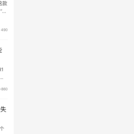
这款
“音
且
e
490
些
R1
谷
通讯
860
丢失
某个