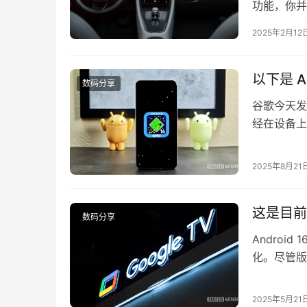
功能，你并
用户消失了
2025年2月12
任不在他们身上
功能的报告
以下是 An
数码分享
谷歌今天发布
经在设备上安
在考虑是否
续往下看吧
2025年8月21
道该从哪些
这是目前状态
数码分享
Andro
化。尽管版
太大改动，界面
16 fo
2025年5月21