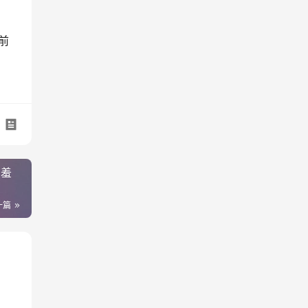
前
点羞
一篇