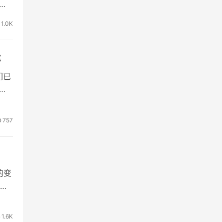
分
来责
1.0K
TA
能
们已
你正
继
们知
757
的变
没有
id
这
1.6K