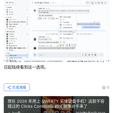
截图等笨拙的变通方式来转发信息。消息转发是工作聊天中
非常常见的需求，而像 Slack、Microsoft Teams 等竞争对
手早已支持这一功能。
Google Chat 的消息转发功能将在不久的将来向所有 
Google Workspace 账号开放，管理员和个人用户都无需
进行任何额外操作。目前，该功能已开始向采用“快速发布
（Rapid Release）”通道的 Workspace 域名推送；使用
“计划发布（Scheduled Release）”通道的域名将从 2 月 11 
日起陆续看到这一选项。
生成海报
0
想在 2026 年用上 QWERTY 实体键盘手机？这款不容
错过的 Clicks Communicator 竞争对手来了