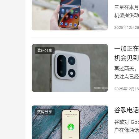
三星在本月早
机型提供动
星如今又公
2025年12月2
网上低调上线
料人士称，
一加正在
数码分享
机会见到
再过两天，
关注点已经
关键卖点。
2025年12月1
周末在一加
系列。根据
谷歌电话
数码分享
谷歌对 G
户在像通话
户对 Pho