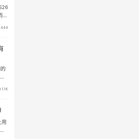
S26
而三
其官
444
有爆
有
们的
个
上
1.1K
bo
）
让用
用