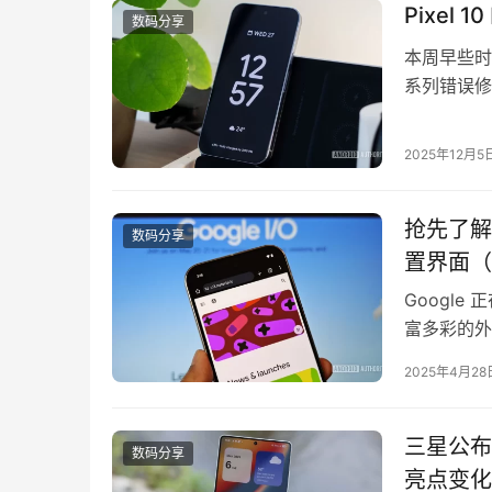
Pixel
数码分享
本周早些时候
系列错误修
告错误、修
似乎也带来了
2025年12月5
上，用户 s
抢先了解 
数码分享
置界面（
Google 
富多彩的外观
有表现力”
2025年4月28
管理页面的视
据与隐私…
三星公布
数码分享
亮点变化