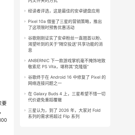
内文件夹的方式
经读者评选，这是最佳的安卓键盘应用
Pixel 10a 借鉴了三星的营销策略，推出
了这项限时预售优惠活动
谷歌刚刚证实了安卓粉丝一直翘首以盼、
渴望听到的关于“隔空投送”共享功能的消
息
ANBERNIC 下一款游戏掌机毫不掩饰地致
敬索尼 PS Vita，堪称其“克隆版”
谷歌终于在 Android 16 中修复了 Pixel 的
网络连接问题之一
在 Galaxy Buds 4 上，三星希望不惜一切
代价避免重蹈覆辙
只要
三星认为，到了 2026 年，大家对 Fold
，
系列的需求将超过 Flip 系列
00