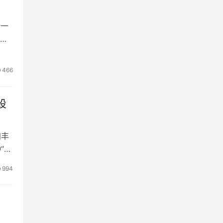
了一
报
更新
t）
466
设
加丰
“富
账户
994
“数
，