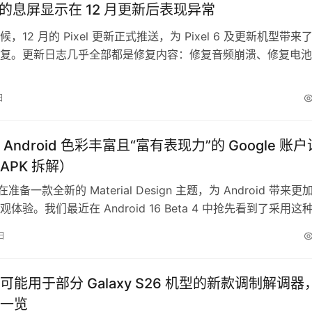
 10 的息屏显示在 12 月更新后表现异常
，12 月的 Pixel 更新正式推送，为 Pixel 6 及更新机型带来
复。更新日志几乎全部都是修复内容：修复音频崩溃、修复电池
复紧急呼叫问题……等等。不过，社交媒体上的报告显示，这次
一个新的 bug，让一些用户抓狂。 在 Pixel 论坛（subreddi
日
ubferno 发帖称，自从安…
Android 色彩丰富且“富有表现力”的 Google 账户
APK 拆解）
正在准备一款全新的 Material Design 主题，为 Android 带来更
体验。我们最近在 Android 16 Beta 4 中抢先看到了采用这种
主题的全新设置页面。现在，我们又发现了即将应用到 Google 
日
觉变化。 目前，Google 账户管理页面通过“主页”“个人信息”
可能用于部分 Galaxy S26 机型的新款调制解调器
一览