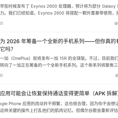
些时候发布了 Exynos 2600 处理器，预计将为部分 Galaxy 
力。我们已经知道，Exynos 2600 将搭配一颗外置基带使用，
布了一款看似将与该处理器配套的新调制解调器。 三星近日在
9日
了 Exynos Modem 5410（线索来自 r/Android），此前也
这颗基带将被…
为 2026 年筹备一个全新的手机系列——但你真的
它吗？
一加（OnePlus）就将发布一加 15R 的全球版。不过，目前我
转向了一加正在筹备的一个全新手机系列。这个新系列将聚焦三
 在微博上，一加总裁李杰（Louis）分享了一些有意思的消息。
6日
周年庆活动期间，这位高管透露，公司即将推出全新的一加 Tur
他的说法，Turbo 系列将在同价位中主打性能领先、…
应用可能会让恢复保持通话变得更简单（APK 拆解
oogle Phone 应用的改动并不频繁，这也很合理，因为你不会想
这样关键的操作上打乱他们的肌肉记忆。但偶尔谷歌会重新评估
ne 应用的期望。最近，谷歌开始向测试用户推送 Phone 应用的