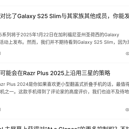
 更新后的下载进度通知仍然最多显示三个最近下载的应用和游
比了Galaxy S25 Slim与其家族其他成员，你能
 S25系列将于2025年1月22日在加利福尼亚州圣荷西的Galaxy
ed活动上发布。然而，我们并不期待看到Galaxy S25 Slim，因
可能会在2025年5月左右发布。我们最近还获得了设备的泄露
日
电池容量，表明距离发布还有一段时间。如果你想购买三星最新
一则新的泄露将使我们更清楚地看到整个…
能会在Razr Plus 2025上沿用三星的策略
azr Plus 2024是你如果喜欢更小型翻盖式折叠手机的话，最值
机之一。这款手机得到了评论家的高度评价，我们也迫不及待地
拉如何在这个外形上做得更好。最近的一项泄漏信息揭示了我们
拉Razr Plus 2025的情况。 根据Android Headlines的报
日
r Plus 2025的代号…