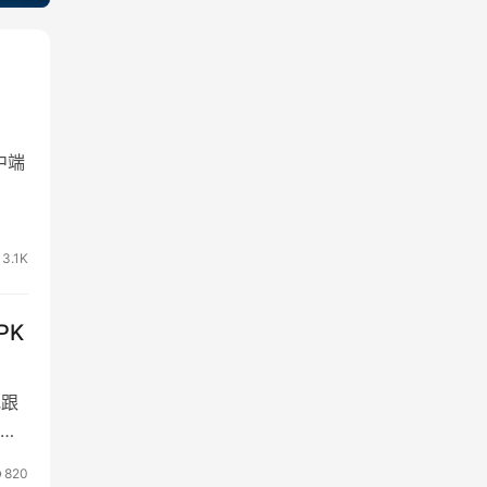
中端
 7
器
3.1K
PK
地跟
年
能
820
清