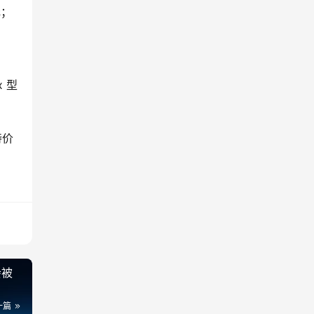
元；
 型
持价
会被
一篇