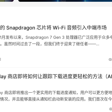
 Snapdragon 芯片将 Wi-Fi 音频引入中端市场
11月发布以来，Snapdragon 7 Gen 3 处理器已广泛应用于众多
。虽然时间过去了一段，但我们终于迎来了继任者——
gon 7 Gen 4。 高通于今日（5月14日）正式发布了 Snapdragon
，它在多个方面带来了改进。不过，更值得关注的是，这款中端处理
日
方面加入了一些重磅新特性。…
Play 商店即将如何让跟踪下载进度更轻松的方法（A
e Play 商店即将推出一个更实用的下载进度通知，用户可以更方便
情况，并且能够直接从通知栏启动新安装的应用。我们首次在今
一次拆解中发现了这一功能，但当时它仍在开发中，部分元素未
之后，Google 进行了明显的改进，现在我们对最终版本有了更