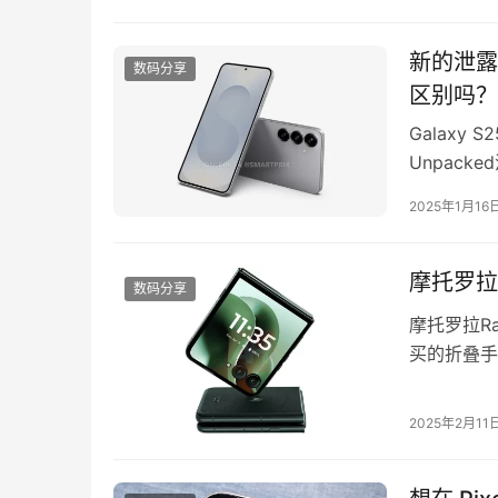
晰的了解。
…
新的泄露对
数码分享
区别吗？
Galaxy
Unpack
信息显示它
2025年1月16
图和可能的
最薄手机，
摩托罗拉可
数码分享
摩托罗拉R
买的折叠手
看看摩托罗
以期待的摩托罗
2025年2月11
摩托罗拉Raz