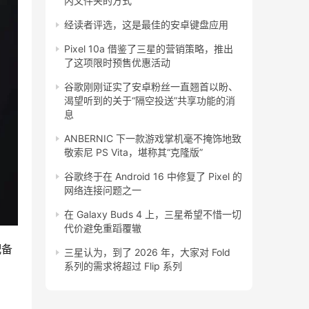
内文件夹的方式
经读者评选，这是最佳的安卓键盘应用
Pixel 10a 借鉴了三星的营销策略，推出
了这项限时预售优惠活动
谷歌刚刚证实了安卓粉丝一直翘首以盼、
渴望听到的关于“隔空投送”共享功能的消
息
ANBERNIC 下一款游戏掌机毫不掩饰地致
敬索尼 PS Vita，堪称其“克隆版”
谷歌终于在 Android 16 中修复了 Pixel 的
网络连接问题之一
在 Galaxy Buds 4 上，三星希望不惜一切
代价避免重蹈覆辙
备 
三星认为，到了 2026 年，大家对 Fold
系列的需求将超过 Flip 系列