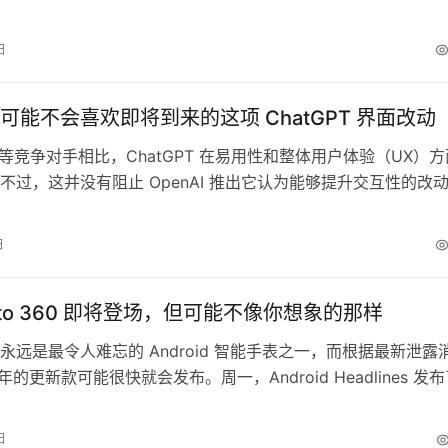
趣不足，部分原因可能在于 Google 对智能显示设备投入不足
 Nest Hub 本身），以及该功能仅限默认设备语言为美式英语
日
，随着 Meet 取代…
可能不会喜欢即将到来的这项 ChatGPT 界面改动
ni 等竞争对手相比，ChatGPT 在易用性和整体用户体验（UX）
不过，这并没有阻止 OpenAI 推出它认为能够提升交互性的改
现，ChatGPT 移动端 App 正在测试这样一项新功能。 Open
 ChatGPT 移动应用中的附件菜单进行一次小幅调整。通过这一
日
AI 有望将各类附件选项…
oto 360 即将登场，但可能不像你想象的那样
60 永远是最令人难忘的 Android 智能手表之一，而根据最新泄露
 年的更新款可能很快就会发布。周一，Android Headlines 发
to 360（2025）渲染图，整体来看……挺有意思的。 从设计上看
oto 360 还是比较传统的。它采用圆形屏幕，表圈上有分钟和小
日