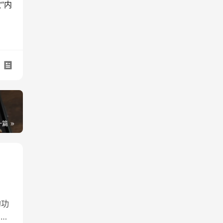
“内
一篇
的功
的效