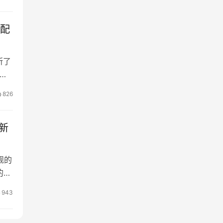
的配
所了
，同
多种
826
机
的新
舰的
的专
爆料
943