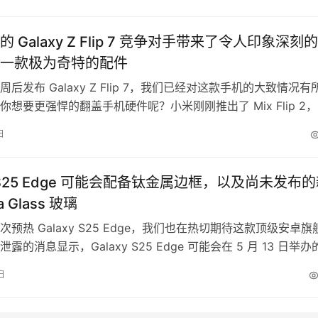
属表壳（据说有五…
 Galaxy Z Flip 7 竞争对手带来了令人印象深刻
一款极为奇特的配件
后发布 Galaxy Z Flip 7，我们已经对这款手机的大致情况有
你想要更强悍的翻盖手机硬件呢？小米刚刚推出了 Mix Flip 2
们近期见过的最奇特的配件之一。 小米为 Mix Flip 2 提供了
日
用于保护副屏的螺旋盖保护壳。然而，最引人注目的是便携式相
一款集相机握把和热敏照片打印机于…
y S25 Edge 可能会配备钛金属边框，以及尚未发布
la Glass 玻璃
预热 Galaxy S25 Edge，我们也在热切期待这款顶级安卓旗
露的消息显示，Galaxy S25 Edge 可能会在 5 月 13 日举办
cked 活动上发布，全球上市预计为 5 月 30 日。现在，又有更多
日
xy S25 Edge 的规格细节。 爆料人 Evan “evleaks” Bla…