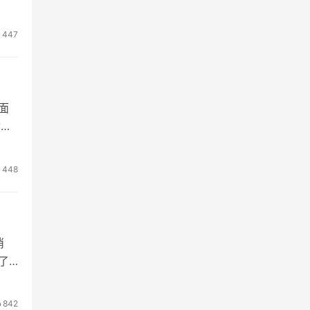
（包
的用
447
方面
动。
AI
变
448
消
布了
，这
时刻
842