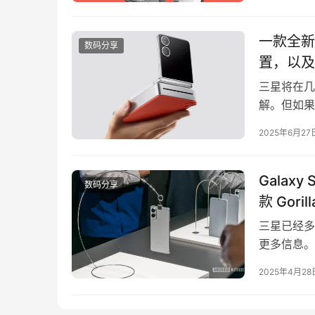
度，一个金
一款全新的
数码分享
置，以及
三星将在几周
解。但如果
时还配备了我
2025年6月27
配件，比如
套装。这是
Galax
数码分享
款 Goril
三星已经多次
更多信息。泄
场 Unpa
2025年4月28
补充了 Gala