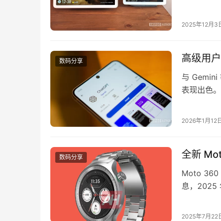
果。用户兴
括逐步放弃
2025年12月3
户使用。如今
高级用户
数码分享
与 Gemi
表现出色。
而我们已经发
可能正在对
2026年1月12
化，Open
全新 M
数码分享
Moto 3
息，2025
一组 Mo
款新的 M
2025年7月22