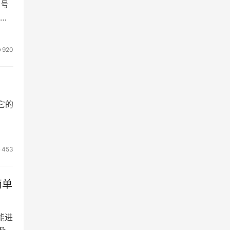
符号
。
版本
照片
920
它的
17
的屏
453
简单
功能进