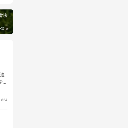
滑块
一篇
速
论是
在一
的相
824