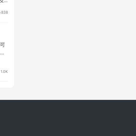
及
功
838
用
可
够
屏时
的
1.0K
id