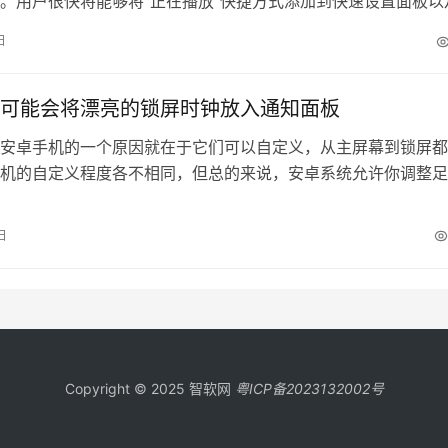
。用户很快将能够将“正在播放”快捷方式添加到快速设置面板以
谷歌还在考虑一种新界面，在锁屏上直接显示专辑封面图。这项
日
进行大量开发，谷歌似乎也准备通过为“正在播放”添加专属的应
一步推广它。 在最新的 Android Canar…
可能会将漂亮的锁屏时钟放入通知面板
安卓手机的一个原因就在于它们可以自定义，从主屏幕到锁屏都
机的自定义程度各不相同，但总的来说，安卓系统允许你调整足
让你的手机真正具有个性化。例如，Pixel手机允许你自定义锁
给你的锁屏增添个性化色彩。目前，你的时钟选择在操作系统中
日
无体现，但这在安卓16的未来更新中可能会有所改变。 在Andro
Copyright © 2025 智软网
粤ICP备2023132002号