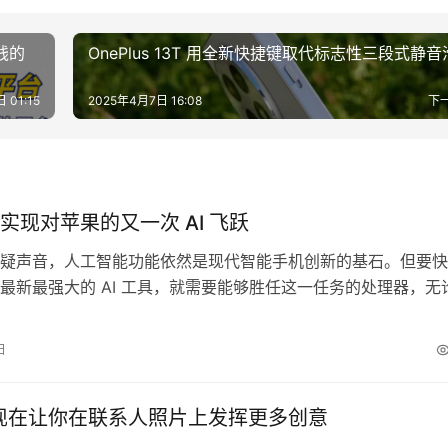
钱的
OnePlus 13T 用全新快捷键取代标志性三段式静音
 01:15
2025年4月7日 16:08
下
实现对苹果的又一次 AI 飞跃
疑声音，人工智能功能依然是现代智能手机创新的基石。但要快
最新最强大的 AI 工具，就需要能够胜任这一任务的处理器，无
I 加速器，还是配备特殊指令以加速机器学习工作负载的 CPU。 
中，Arm 详细介绍了其可扩展矩阵扩展 2（SME2）CPU 扩展
日
暗示这一技术将在未来搭载下一代移动 CPU 的安卓…
le现在让你在联系人照片上发挥更多创意