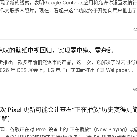
了新的线索，表明Google Contacts应用将允许你设置表情
作为联系人照片。现在，看起来这个功能终于开始向用户推出了
Authority的投稿者AssembleDebug在Google Contacts应用（
7.720364420）中发现了可以将表情符号或字母组合设置为联系人
日
目前…
人惊叹的壁纸电视回归，实现零电缆、零杂乱
重新推出一款多年前悄然退市的产品，这一次，它解决了过去阻碍
026 年 CES 展会上，LG 电子正式重新推出了其 Wallpaper
视）概念，现在称其为“全球最薄的真正无线 OLED 电视”。 20
W7 Wallpaper TV 曾是过去十年最具未来感的电子产品之一。它
张海报，通过磁力吸…
次 Pixel 更新可能会让查看“正在播放”历史变得更
拆解）
，谷歌正在对 Pixel 设备上的“正在播放”（Now Playing）