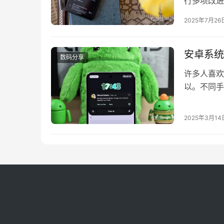
行多项改进
锁屏界面。
2025年7月26
能显然正在
抽屉图标来进
安卓系统
数码分享
许多人喜欢
以。不同手
多的设置，
钟的风格，
2025年3月14
其他地方并
1…