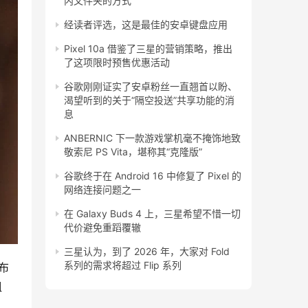
内文件夹的方式
经读者评选，这是最佳的安卓键盘应用
Pixel 10a 借鉴了三星的营销策略，推出
了这项限时预售优惠活动
谷歌刚刚证实了安卓粉丝一直翘首以盼、
渴望听到的关于“隔空投送”共享功能的消
息
ANBERNIC 下一款游戏掌机毫不掩饰地致
敬索尼 PS Vita，堪称其“克隆版”
谷歌终于在 Android 16 中修复了 Pixel 的
网络连接问题之一
在 Galaxy Buds 4 上，三星希望不惜一切
代价避免重蹈覆辙
三星认为，到了 2026 年，大家对 Fold
系列的需求将超过 Flip 系列
发布
沮