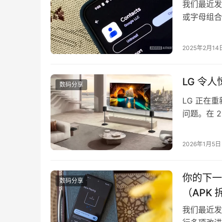
我们最近发现
或字母组合
Android 
4.48.2
2025年2月14
的选项。我
LG 令
数码分享
LG 正在
问题。在 2
TV（壁纸电
年的 LG 
2026年1月5日
幕薄得像一
你的下一
数码分享
（APK 
我们最近发现