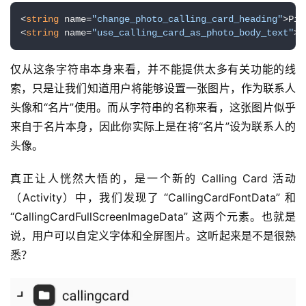
<
string
 name=
"change_photo_calling_card_heading"
>Pic
<
string
 name=
"use_calling_card_as_photo_body_text"
>S
仅从这条字符串本身来看，并不能提供太多有关功能的线
索，只是让我们知道用户将能够设置一张图片，作为联系人
头像和“名片”使用。而从字符串的名称来看，这张图片似乎
来自于名片本身，因此你实际上是在将“名片”设为联系人的
头像。
真正让人恍然大悟的，是一个新的 Calling Card 活动
（Activity）中，我们发现了 “CallingCardFontData” 和 
“CallingCardFullScreenImageData” 这两个元素。也就是
说，用户可以自定义字体和全屏图片。这听起来是不是很熟
悉？